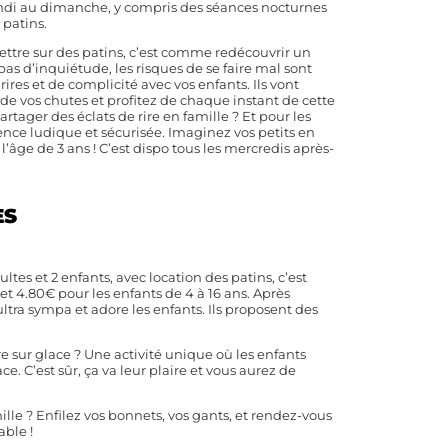
 lundi au dimanche, y compris des séances nocturnes
 patins.
mettre sur des patins, c’est comme redécouvrir un
pas d’inquiétude, les risques de se faire mal sont
ires et de complicité avec vos enfants. Ils vont
 de vos chutes et profitez de chaque instant de cette
tager des éclats de rire en famille ? Et pour les
ience ludique et sécurisée. Imaginez vos petits en
l’âge de 3 ans ! C’est dispo tous les mercredis après-
ES
ltes et 2 enfants, avec location des patins, c’est
 et 4.80€ pour les enfants de 4 à 16 ans. Après
ultra sympa et adore les enfants. Ils proposent des
e sur glace ? Une activité unique où les enfants
. C’est sûr, ça va leur plaire et vous aurez de
mille ? Enfilez vos bonnets, vos gants, et rendez-vous
able !