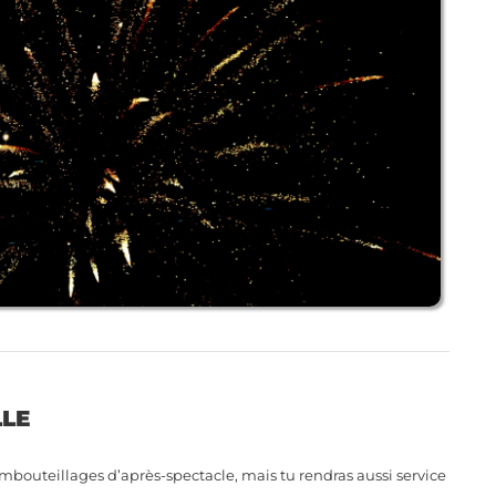
LLE
embouteillages d’après-spectacle, mais tu rendras aussi service