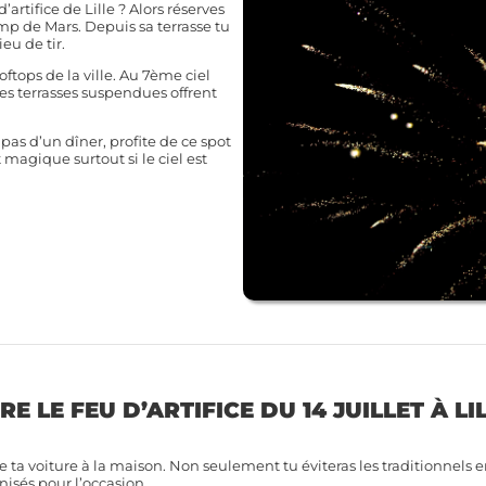
rtifice de Lille ? Alors réserves
mp de Mars. Depuis sa terrasse tu
eu de tir.
ftops de la ville. Au 7ème ciel
es terrasses suspendues offrent
as d’un dîner, profite de ce spot
magique surtout si le ciel est
 LE FEU D’ARTIFICE DU 14 JUILLET À LI
e ta voiture à la maison. Non seulement tu éviteras les traditionnels 
nisés pour l’occasion.