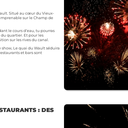
Wault. Situé au cœur du Vieux-
ue imprenable sur le Champ de
ant le cours d’eau, tu pourras
du quartier. Et pour les
ion sur les rives du canal.
le show, Le quai du Wault séduira
restaurants et bars sont
ESTAURANTS : DES