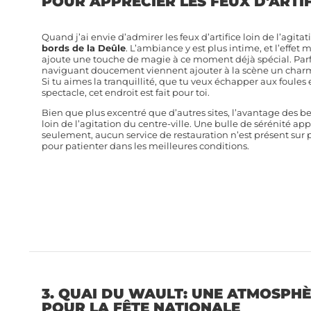
POUR APPRÉCIER LES FEUX D'ARTI
Quand j’ai envie d’admirer les feux d’artifice loin de l’agita
bords de la Deûle
. L’ambiance y est plus intime, et l’effet 
ajoute une touche de magie à ce moment déjà spécial. Par
naviguant doucement viennent ajouter à la scène un cha
Si tu aimes la tranquillité, que tu veux échapper aux foules
spectacle, cet endroit est fait pour toi.
Bien que plus excentré que d’autres sites, l’avantage des be
loin de l’agitation du centre-ville. Une bulle de sérénité ap
seulement, aucun service de restauration n’est présent sur 
pour patienter dans les meilleures conditions.
3. QUAI DU WAULT: UNE ATMOSPHÈ
POUR LA FÊTE NATIONALE