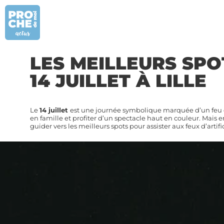
LES MEILLEURS SPO
14 JUILLET À LILLE
Le
14 juillet
est une journée symbolique marquée d’un feu d’
en famille et profiter d’un spectacle haut en couleur. Mais e
guider vers les meilleurs spots pour assister aux feux d’artif