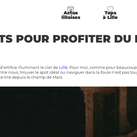
Actus
Tops
lilloises
à Lille
TS POUR PROFITER DU 
artifice illuminant le ciel de
Lille
. Pour moi, comme pour beaucoup d’
ntre nous, trouver le spot idéal ou naviguer dans la foule n’est pas to
ice tiré depuis le champ de Mars.