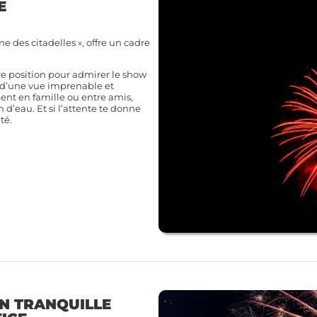
E
e des citadelles », offre un cadre
re position pour admirer le show
s d’une vue imprenable et
nt en famille ou entre amis,
 d’eau. Et si l’attente te donne
té.
IN TRANQUILLE