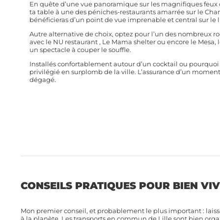
En quête d’une vue panoramique sur les magnifiques feux d’a
ta table à une des péniches-restaurants amarrée sur le Cha
bénéficieras d’un point de vue imprenable et central sur le li
Autre alternative de choix, optez pour l’un des nombreux roo
avec le NU restaurant , Le Mama shelter ou encore le Mesa, l
un spectacle à couper le souffle.
Installés confortablement autour d’un cocktail ou pourquoi p
privilégié en surplomb de la ville. L’assurance d’un moment 
dégagé.
CONSEILS PRATIQUES POUR BIEN VIVRE
Mon premier conseil, et probablement le plus important : laiss
à la planète. Les transports en commun de Lille sont bien orga