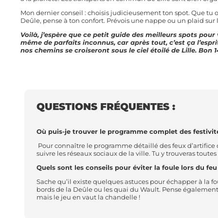
Mon dernier conseil : choisis judicieusement ton spot. Que tu o
Deûle, pense à ton confort. Prévois une nappe ou un plaid sur le
Voilà, j’espère que ce petit guide des meilleurs spots pour vo
même de parfaits inconnus, car après tout, c’est ça l’esprit d
nos chemins se croiseront sous le ciel étoilé de Lille. Bon 14 
QUESTIONS FRÉQUENTES :
Où puis-je trouver le programme complet des festivités 
Pour connaître le programme détaillé des feux d’artifice du 
suivre les réseaux sociaux de la ville. Tu y trouveras toute
Quels sont les conseils pour éviter la foule lors du feu d
Sache qu’il existe quelques astuces pour échapper à la foul
bords de la Deûle ou les quai du Wault. Pense également à
mais le jeu en vaut la chandelle !